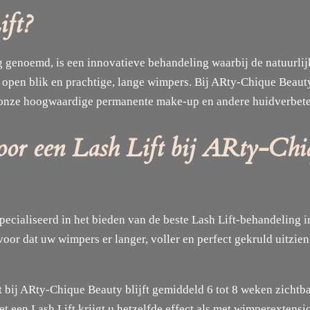
ift?
ng genoemd, is een innovatieve behandeling waarbij de natuurli
en open blik en prachtige, lange wimpers. Bij ARty-Chique Beau
 onze hoogwaardige permanente make-up en andere huidverbet
or een Lash Lift bij ARty-Chi
pecialiseerd in het bieden van de beste Lash Lift-behandeling 
voor dat uw wimpers er langer, voller en perfect gekruld uitzie
t bij ARty-Chique Beauty blijft gemiddeld 6 tot 8 weken zichtba
 een Lash Lift krijgt u hetzelfde effect als met wimperextensi