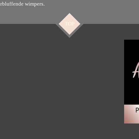
erbluffende wimpers.
TOP