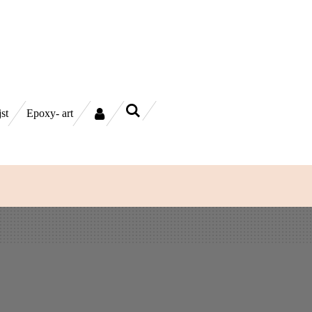
jst
Epoxy- art