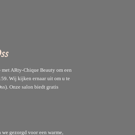
ss
op met ARty-Chique Beauty om een
9. Wij kijken ernaar uit om u te
s). Onze salon biedt gratis
n we gezorgd voor een warme,